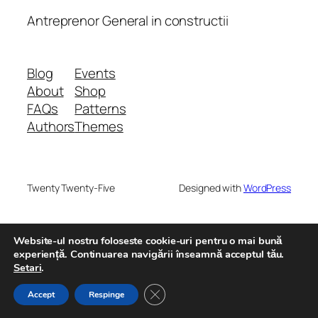
Antreprenor General in constructii
Blog
Events
About
Shop
FAQs
Patterns
Authors
Themes
Twenty Twenty-Five
Designed with
WordPress
Website-ul nostru foloseste cookie-uri pentru o mai bună
experiență. Continuarea navigării înseamnă acceptul tău.
Setari
.
Close GDPR Cookie Banner
Accept
Respinge