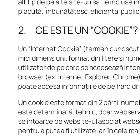
alt tip de pe alte site-uri să fie incluse
placută. Îmbunătățesc eficienta publicit
2. CE ESTE UN “COOKIE”?
Un “Internet Cookie” (termen cunoscut și
mici dimensiuni, format din litere și nu
utilizator de pe care se accesează Inter
browser (ex: Internet Explorer, Chrome)
poate accesa informațiile de pe hard driv
Un cookie este format din 2 părți: numel
este determinată; tehnic, doar webserver
se întoarce pe website-ul asociat webser
pentru a putea fi utilizate iar, în cele m