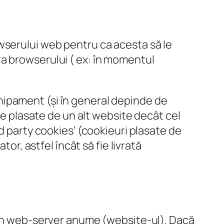
wserului web pentru ca acesta să le
a browserului ( ex: în momentul
ipament (și în general depinde de
le plasate de un alt website decât cel
d party cookies’ (cookieuri plasate de
or, astfel încât să fie livrată
i un web-server anume (website-ul). Dacă