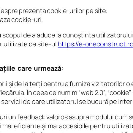
despre prezența cookie-urilor pe site.
eaza cookie-uri.
 scopul de a aduce la cunoștinta utilizatorulu
r utilizate de site-ul
https://e-oneconstruct.r
ațiile care urmează:
i și de la terți pentru a furniza vizitatorilor 
 fiecăruia. În ceea ce numim “web 2.0”, “cookie”-
or servicii de care utilizatorul se bucură pe inter
-uri un feedback valoros asupra modului cum sun
și mai eficiente și mai accesibile pentru utiliza