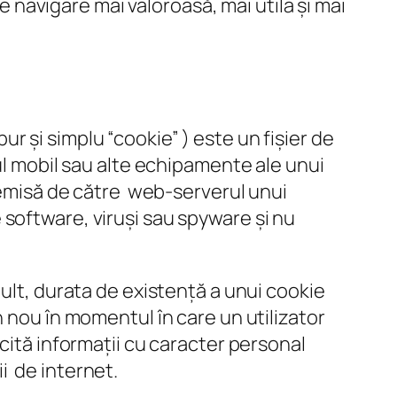
de navigare mai valoroasă, mai utila și mai
 și simplu “cookie” ) este un fișier de
ul mobil sau alte echipamente ale unui
a emisă de către web-serverul unui
software, viruși sau spyware și nu
mult, durata de existență a unui cookie
 nou în momentul în care un utilizator
cită informații cu caracter personal
ii de internet.