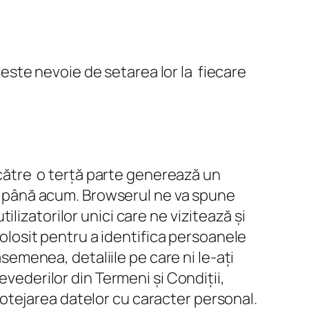
 este nevoie de setarea lor la fiecare
e către o terță parte generează un
ite până acum. Browserul ne va spune
lizatorilor unici care ne vizitează și
folosit pentru a identifica persoanele
asemenea, detaliile pe care ni le-ați
evederilor din Termeni și Condiții,
 protejarea datelor cu caracter personal.