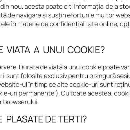
n nou, acesta poate citi informația deja sto
tă de navigare și susțin eforturile multor websi
nțele în materie de confidențialitate online, opț
 VIATA A UNUI COOKIE?
vere. Durata de viață a unui cookie poate var
i sunt folosite exclusiv pentru o singură sesi
website-ul în timp ce alte cookie-uri sunt rețin
kie-uri permanente‘). Cu toate acestea, cookie-
r browserului.
 PLASATE DE TERTI?