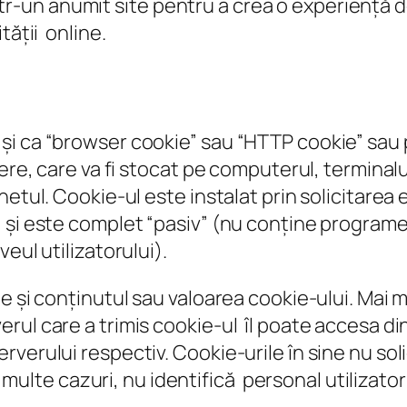
 într-un anumit site pentru a crea o experiență 
ății online.
 ca “browser cookie” sau “HTTP cookie” sau pur
mere, care va fi stocat pe computerul, terminal
netul. Cookie-ul este instalat prin solicitare
 și este complet “pasiv” (nu conține programe 
eul utilizatorului).
e și conținutul sau valoarea cookie-ului. Mai 
ul care a trimis cookie-ul îl poate accesa din
verului respectiv. Cookie-urile în sine nu soli
ai multe cazuri, nu identifică personal utilizator