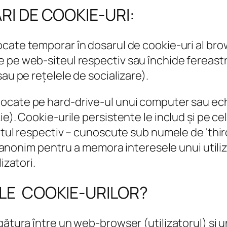
RI DE COOKIE-URI:
cate temporar în dosarul de cookie-uri al bro
 pe web-siteul respectiv sau închide fereastr
au pe rețelele de socializare).
ocate pe hard-drive-ul unui computer sau ech
e). Cookie-urile persistente le includ și pe ce
entul respectiv – cunoscute sub numele de ‘thir
 anonim pentru a memora interesele unui utilizat
izatori.
LE COOKIE-URILOR?
egătura între un web-browser (utilizatorul) ș