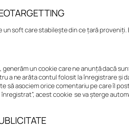
GEOTARGETTING
 un soft care stabilește din ce țară proveniți.
te, generăm un cookie care ne anunță dacă sunt
u a ne arăta contul folosit la înregistrare și
e să asociem orice comentariu pe care îl post
 înregistrat”, acest cookie se va șterge autom
UBLICITATE