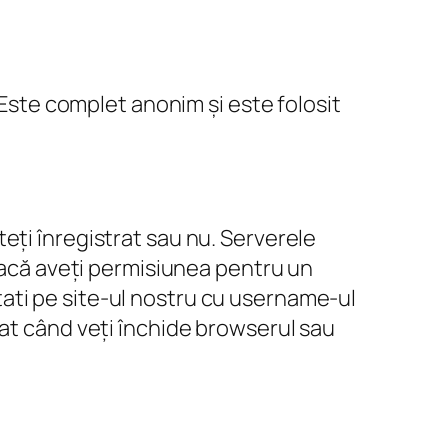
 Este complet anonim și este folosit
eți înregistrat sau nu. Serverele
 dacă aveți permisiunea pentru un
ati pe site-ul nostru cu username-ul
at când veți închide browserul sau