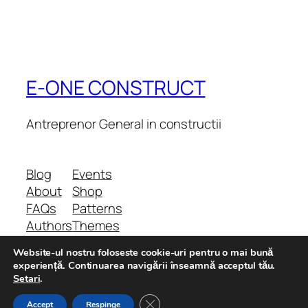
E-ONE CONSTRUCT
Antreprenor General in constructii
Blog
Events
About
Shop
FAQs
Patterns
Authors
Themes
Website-ul nostru foloseste cookie-uri pentru o mai bună
experiență. Continuarea navigării înseamnă acceptul tău.
Setari
.
Twenty Twenty-Five
Designed with
WordPress
Close GDPR Cookie Banner
Accept
Respinge