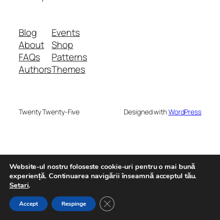
Blog
Events
About
Shop
FAQs
Patterns
Authors
Themes
Twenty Twenty-Five
Designed with
WordPress
Website-ul nostru foloseste cookie-uri pentru o mai bună
experiență. Continuarea navigării înseamnă acceptul tău.
Setari
.
Close GDPR Cookie Banner
Accept
Respinge